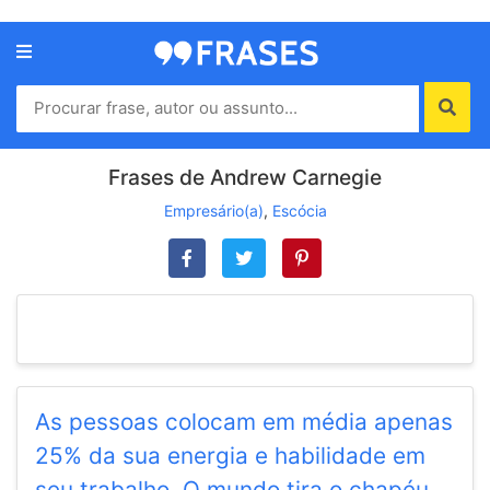
Menu
Home
Autores
Frases de Andrew Carnegie
Empresário(a)
,
Escócia
Termos
de
uso
Contato
As pessoas colocam em média apenas
25% da sua energia e habilidade em
seu trabalho. O mundo tira o chapéu