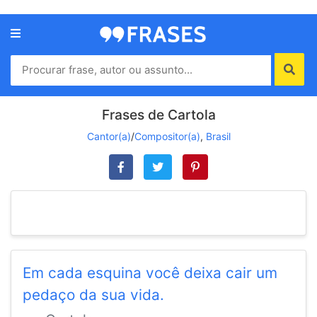
Menu
Home
Autores
Frases de Cartola
Cantor(a)
/
Compositor(a)
,
Brasil
Termos
de
uso
Contato
Em cada esquina você deixa cair um
pedaço da sua vida.