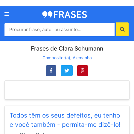
Menu
Home
Autores
Frases de Clara Schumann
Compositor(a)
,
Alemanha
Termos
de
uso
Contato
Todos têm os seus defeitos, eu tenho
e você também - permita-me dizê-lo!