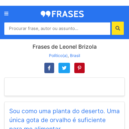
Menu
Home
Autores
Frases de Leonel Brizola
Político(a)
,
Brasil
Termos
de
uso
Contato
Sou como uma planta do deserto. Uma
única gota de orvalho é suficiente
para me alimentar.