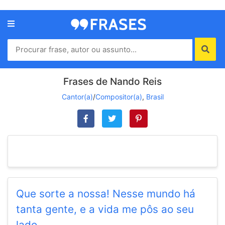
Menu
Home
Autores
Frases de Nando Reis
Cantor(a)
/
Compositor(a)
,
Brasil
Termos
de
uso
Contato
Que sorte a nossa! Nesse mundo há
tanta gente, e a vida me pôs ao seu
lado.