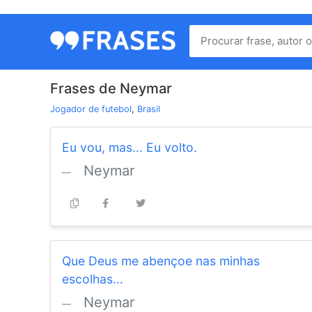
Menu
Home
Frases de Neymar
Autores
Jogador de futebol
,
Brasil
Eu vou, mas... Eu volto.
Termos
Neymar
de
uso
Contato
Que Deus me abençoe nas minhas
escolhas...
Neymar