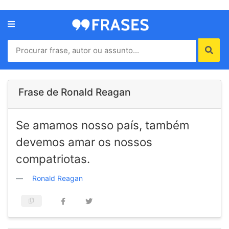
Menu
Home
Autores
Frase de Ronald Reagan
Termos
Se amamos nosso país, também
de
uso
devemos amar os nossos
Contato
compatriotas.
Ronald Reagan