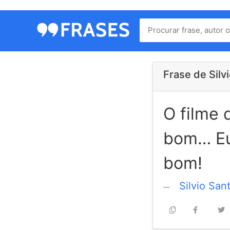
Menu
Home
Autores
Frase de Silv
O filme 
Termos
de
bom… Eu 
uso
Contato
bom!
Silvio San