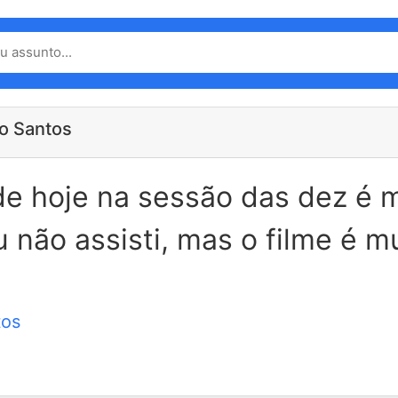
io Santos
de hoje na sessão das dez é 
não assisti, mas o filme é m
tos