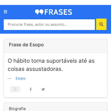
Menu
Home
Autores
Frase de Esopo
Termos
O hábito torna suportáveis até as
de
uso
coisas assustadoras.
Contato
Esopo
Biografia