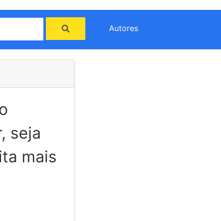
Autores
o
, seja
ita mais