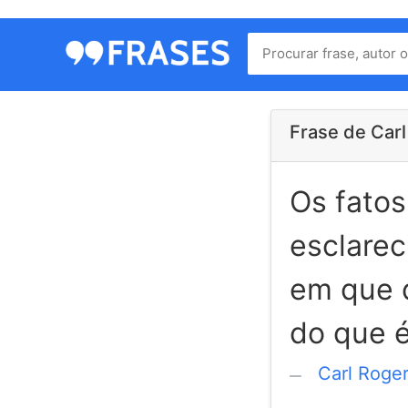
Menu
Home
Autores
Frase de Car
Os fato
Termos
de
esclarec
uso
Contato
em que d
do que é
Carl Roge