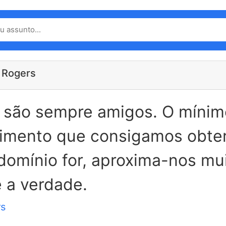
l Rogers
s são sempre amigos. O mínim
imento que consigamos obter
omínio for, aproxima-nos mu
 a verdade.
rs