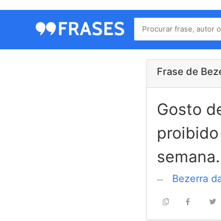
Menu
Home
Autores
Frase de Beze
Gosto de
Termos
de
proibido
uso
Contato
semana.
Bezerra da