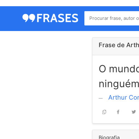
Menu
Home
Autores
Frase de Art
O mundo 
Termos
de
ninguém
uso
Contato
Arthur Co
Biografia