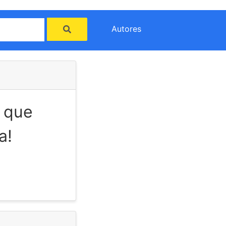
Autores
, que
a!