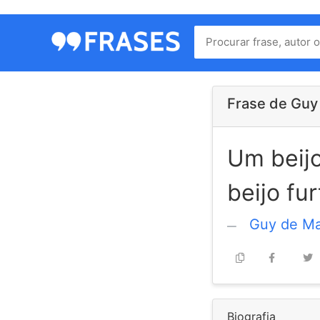
Menu
Home
Autores
Frase de Guy
Um beijo
Termos
de
beijo fu
uso
Contato
Guy de M
Biografia