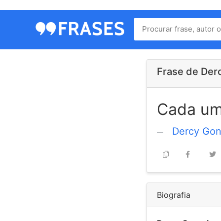
Menu
Home
Autores
Frase de Der
Cada um 
Termos
de
Dercy Gon
uso
Contato
Biografia