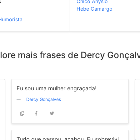
s
Chico Anysio
Hebe Camargo
Humorista
lore mais frases de Dercy Gonçal
Eu sou uma mulher engraçada!
Dercy Gonçalves
Tudo que passou, acabou. Eu sobrevivi.