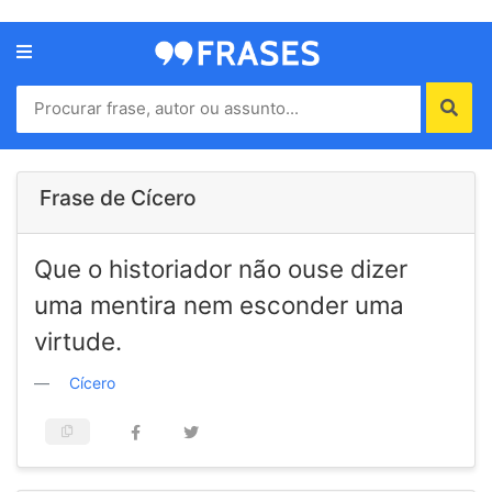
Menu
Home
Autores
Frase de Cícero
Termos
Que o historiador não ouse dizer
de
uso
uma mentira nem esconder uma
Contato
virtude.
Cícero