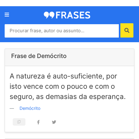
Menu
Home
Autores
Frase de Demócrito
Termos
A natureza é auto-suficiente, por
de
uso
isto vence com o pouco e com o
Contato
seguro, as demasias da esperança.
Demócrito