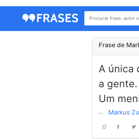
Menu
Home
Autores
Frase de Mar
A única 
Termos
de
a gente.
uso
Contato
Um meni
Markus Zu