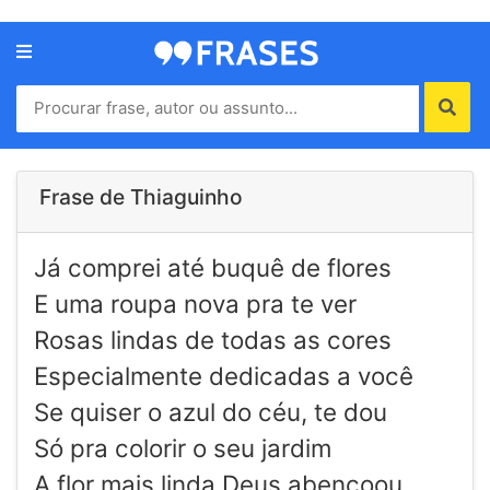
Menu
Home
Autores
Frase de Thiaguinho
Termos
Já comprei até buquê de flores
de
uso
E uma roupa nova pra te ver
Contato
Rosas lindas de todas as cores
Especialmente dedicadas a você
Se quiser o azul do céu, te dou
Só pra colorir o seu jardim
A flor mais linda Deus abençoou