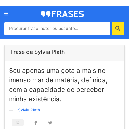
Menu
Home
Autores
Frase de Sylvia Plath
Termos
Sou apenas uma gota a mais no
de
uso
imenso mar de matéria, definida,
Contato
com a capacidade de perceber
minha existência.
Sylvia Plath