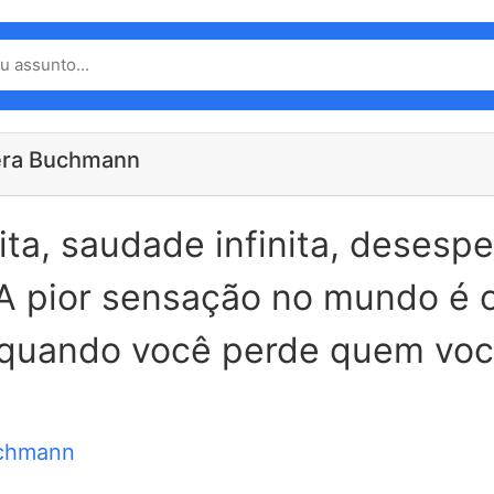
era Buchmann
nita, saudade infinita, desesp
. A pior sensação no mundo é
 quando você perde quem voc
uchmann