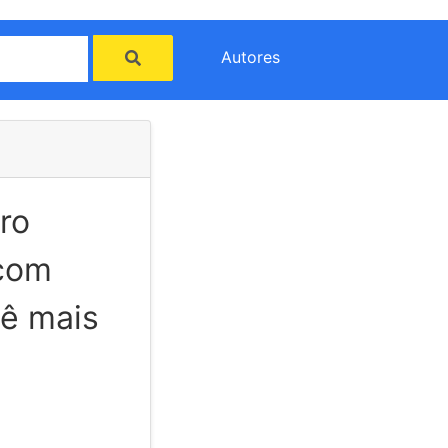
Autores
ero
 com
ê mais