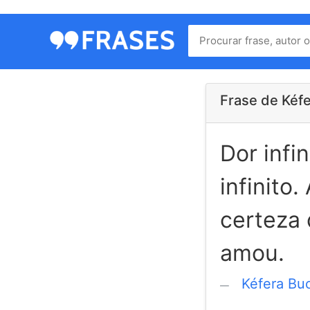
Menu
Home
Autores
Frase de Kéf
Dor infi
Termos
de
infinito
uso
Contato
certeza
amou.
Kéfera B