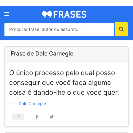
Menu
Home
Autores
Frase de Dale Carnegie
Termos
O único processo pelo qual posso
de
uso
conseguir que você faça alguma
Contato
coisa é dando-lhe o que você quer.
Dale Carnegie