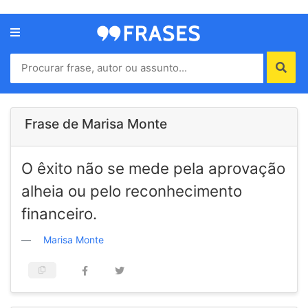
Menu
Home
Autores
Frase de Marisa Monte
Termos
O êxito não se mede pela aprovação
de
uso
alheia ou pelo reconhecimento
Contato
financeiro.
Marisa Monte