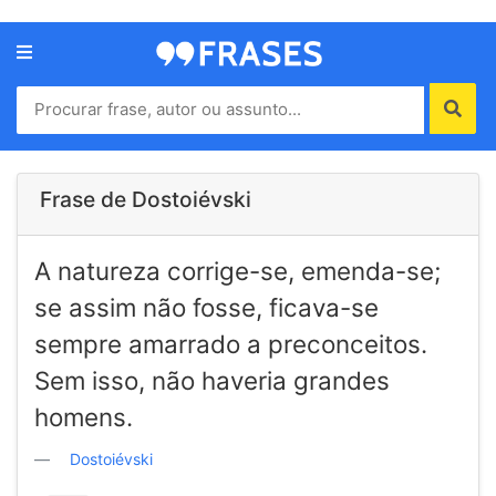
Menu
Home
Autores
Frase de Dostoiévski
Termos
A natureza corrige-se, emenda-se;
de
uso
se assim não fosse, ficava-se
Contato
sempre amarrado a preconceitos.
Sem isso, não haveria grandes
homens.
Dostoiévski