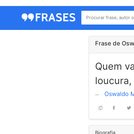
Menu
Home
Autores
Frase de Os
Quem vai
Termos
de
loucura
uso
Contato
Oswaldo 
Biografia