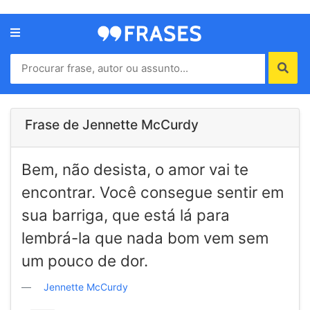
Menu
Home
Autores
Frase de Jennette McCurdy
Termos
Bem, não desista, o amor vai te
de
uso
encontrar. Você consegue sentir em
Contato
sua barriga, que está lá para
lembrá-la que nada bom vem sem
um pouco de dor.
Jennette McCurdy