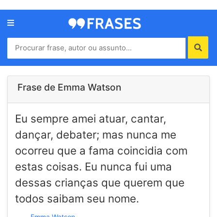
Menu
Home
Autores
Frase de Emma Watson
Termos
Eu sempre amei atuar, cantar,
de
uso
dançar, debater; mas nunca me
Contato
ocorreu que a fama coincidia com
estas coisas. Eu nunca fui uma
dessas crianças que querem que
todos saibam seu nome.
Emma Watson