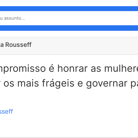
ma Rousseff
promisso é honrar as mulher
 os mais frágeis e governar p
sseff