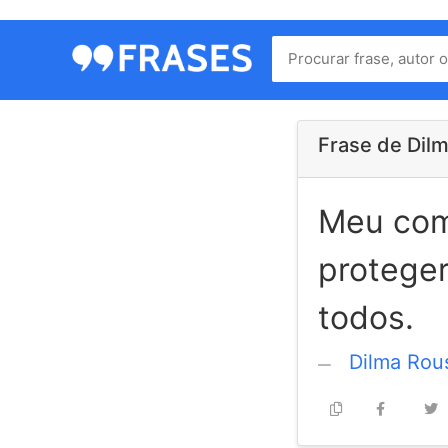
Menu
Home
Autores
Frase de Dil
Meu com
Termos
de
proteger
uso
Contato
todos.
Dilma Rou