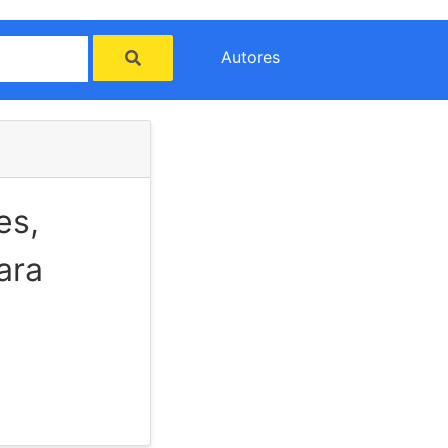
Autores
es,
ara