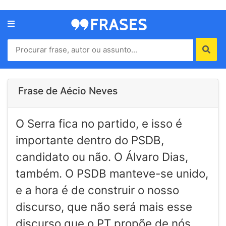
Menu
Home
Autores
Frase de Aécio Neves
Termos
O Serra fica no partido, e isso é
de
uso
importante dentro do PSDB,
Contato
candidato ou não. O Álvaro Dias,
também. O PSDB manteve-se unido,
e a hora é de construir o nosso
discurso, que não será mais esse
discurso que o PT propõe de nós