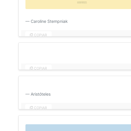
Bom dia, meu amor! Saudade de te ter aqui pertinho 
Caroline Stempniak
COPIAR
A primeira coisa que fiz ao abrir os meus olhos foi pen
COPIAR
O amor é composto de uma única alma habitando dois 
Aristóteles
COPIAR