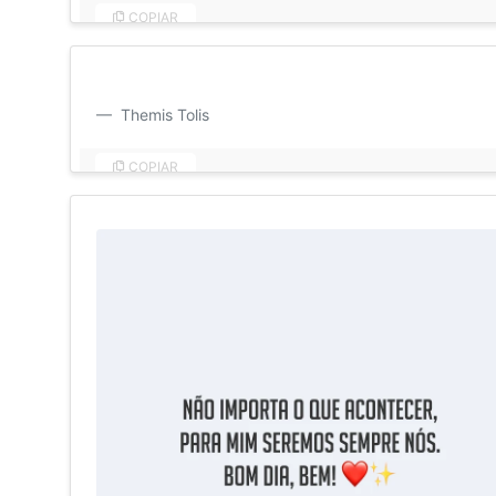
COPIAR
Amar não é nada. Ser amado é algo. Mas amar e ser am
Themis Tolis
COPIAR