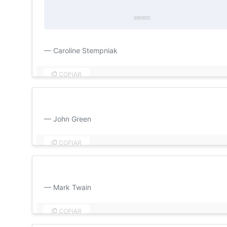
Bom dia, amor! Meu objetivo diário é apenas te fazer fel
Caroline Stempniak
COPIAR
Eu me apaixonei do jeito que você adormece: lentamen
John Green
COPIAR
Para obter a total alegria, você deve ter alguém com q
Mark Twain
COPIAR