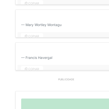
COPIAR
Resumindo, vou me separar de qualquer coisa por voc
Mary Wortley Montagu
COPIAR
O amor compreende o amor; não precisa de conversa. 
Francis Havergal
COPIAR
PUBLICIDADE