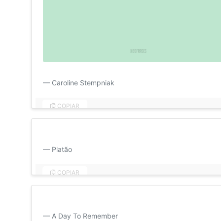
O sol nasceu, mas quem me ilumina é você. Bom dia, a
Caroline Stempniak
COPIAR
Ao toque do amor, todos se tornam poetas. Bom dia, a
Platão
COPIAR
Você me teve no olá. Bom dia, amor!
A Day To Remember