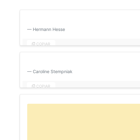
Se eu sei o que é o amor, é por sua causa. Bom dia, am
Hermann Hesse
COPIAR
Bom dia, amor! Sei que hoje será mais um dia que pas
Caroline Stempniak
COPIAR