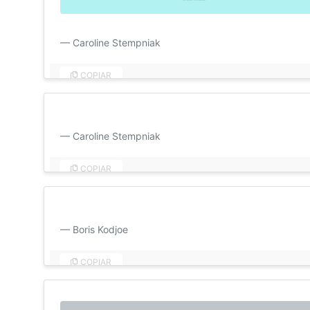
Te carrego no coração e te trago para perto de mim. 
Caroline Stempniak
COPIAR
Bom dia, amor! É uma honra para mim poder pensar em
Caroline Stempniak
COPIAR
Meu amor por você está além da mente, além do meu c
Boris Kodjoe
COPIAR