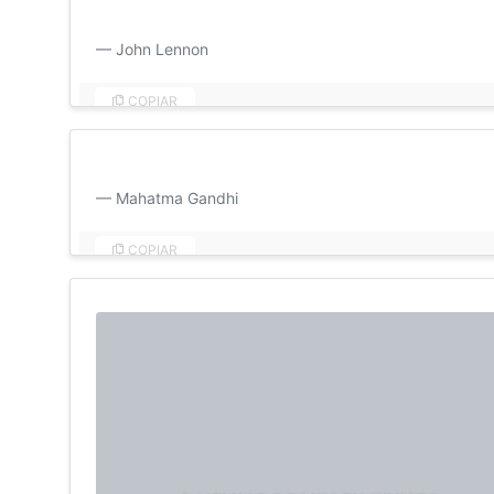
O amor é a resposta, e você sabe disso com certeza. 
John Lennon
COPIAR
O amor nunca reivindica, ele sempre dá. Bom dia, meu
Mahatma Gandhi
COPIAR