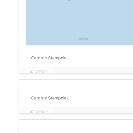
Bom dia, meu amor! Mesmo distante sei que nossos cor
Caroline Stempniak
COPIAR
Bom dia, vida! Com sua mão entrelaçada na minha, v
Caroline Stempniak
COPIAR
Eu prometo te amar para sempre; todos os dias da ete