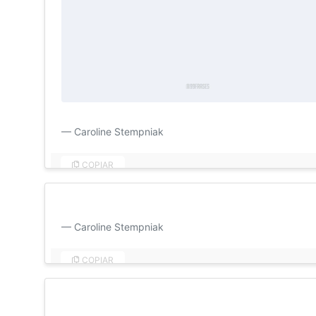
Não importa o que acontecer, para mim seremos sempr
Caroline Stempniak
COPIAR
Bom dia, amor! Você significa o mundo pra mim, lembr
Caroline Stempniak
COPIAR
Venha morar no meu coração, e não pague aluguel. Bo