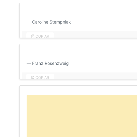
Para esse dia eu desejo que se lembre que é o meu am
Caroline Stempniak
COPIAR
O amor traz à vida tudo o que está morto ao nosso red
Franz Rosenzweig
COPIAR