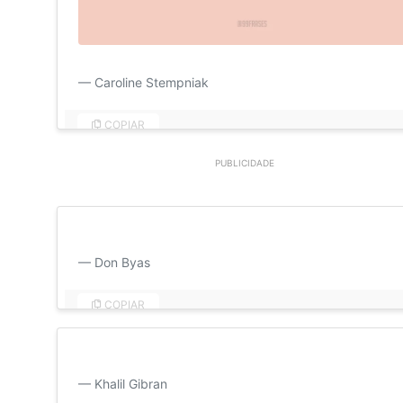
Bom dia, minha vida! Já começo mais animada por est
Caroline Stempniak
COPIAR
PUBLICIDADE
Você chama isso de loucura, mas eu chamo de amor. 
Don Byas
COPIAR
A vida sem amor é como uma árvore sem flores ou fruto
Khalil Gibran