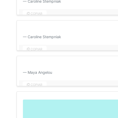
Caroline Stempniak
COPIAR
Bom dia, amor! A sensação de te ter por perto me aleg
Caroline Stempniak
COPIAR
Em todo o mundo, não há amor por você como o meu. 
Maya Angelou
COPIAR