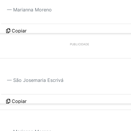
Usar a sabedoria é viver sem se sentir superior a
Marianna Moreno
Copiar
PUBLICIDADE
Cumpre o pequeno dever de cada momento; faz o 
São Josemaria Escrivá
Copiar
Inteligente é aquele que não dá um passo maior d