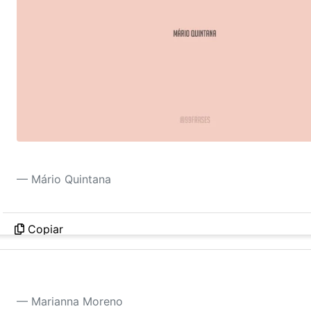
Não faça da sua vida um rascunho, poderá não ter
Mário Quintana
Copiar
Prefiro ser fiel a minha verdade do que ser hipócri
Marianna Moreno