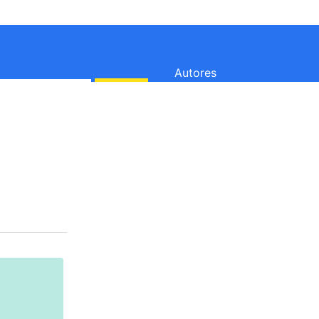
Autores
e exigem que sejamos mais racionais e não tomemos nenhuma
e mostram a importância de ser ma