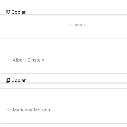
Copiar
PUBLICIDADE
O único lugar onde o sucesso vem antes do trabalh
Albert Einstein
Copiar
Uma pessoa madura sabe que cada escolha traz r
Marianna Moreno