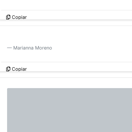
Copiar
O segredo é viver a vida aproveitando como se 
Marianna Moreno
Copiar