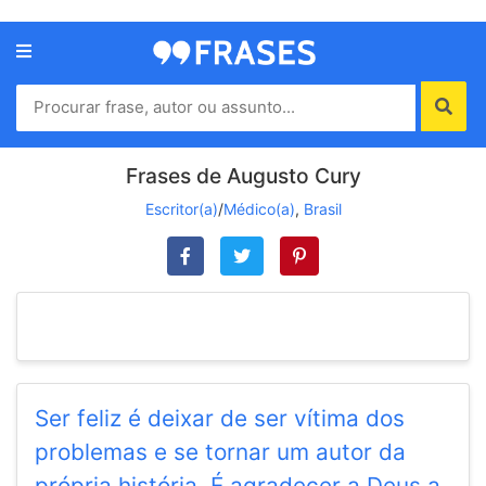
Menu
Home
Autores
Frases de Augusto Cury
Escritor(a)
/
Médico(a)
,
Brasil
Termos
de
uso
Contato
Ser feliz é deixar de ser vítima dos
problemas e se tornar um autor da
própria história. É agradecer a Deus a