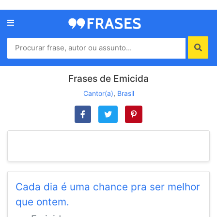
Menu
Home
Autores
Frases de Emicida
Cantor(a)
,
Brasil
Termos
de
uso
Contato
Cada dia é uma chance pra ser melhor
que ontem.