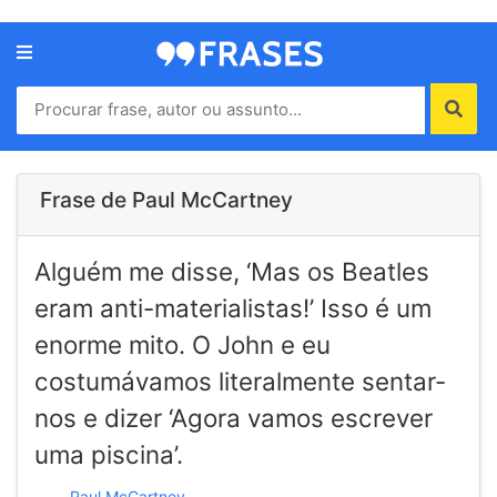
Menu
Home
Autores
Frase de Paul McCartney
Termos
Alguém me disse, ‘Mas os Beatles
de
uso
eram anti-materialistas!’ Isso é um
Contato
enorme mito. O John e eu
costumávamos literalmente sentar-
nos e dizer ‘Agora vamos escrever
uma piscina’.
Paul McCartney