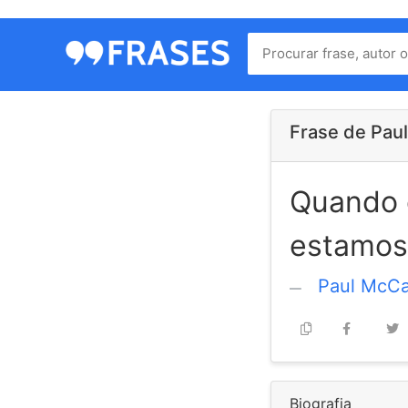
Menu
Home
Autores
Frase de Pau
Quando 
Termos
de
estamos 
uso
Contato
Paul McCa
Biografia