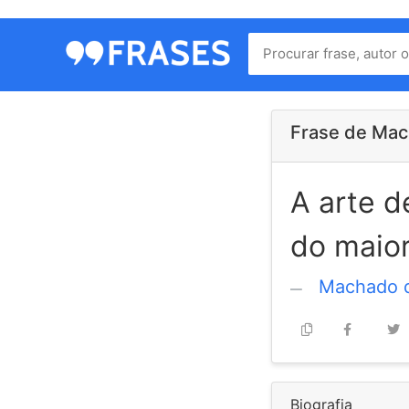
Menu
Home
Autores
Frase de Mac
A arte d
Termos
de
do maior
uso
Contato
Machado d
Biografia