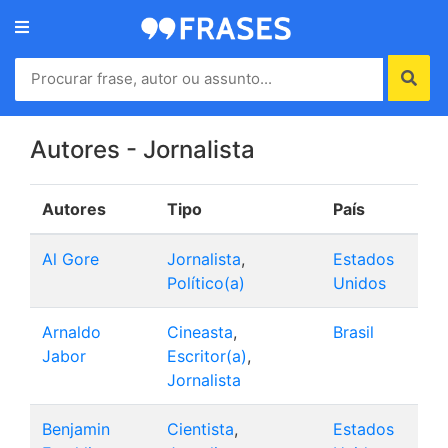
Menu
Home
Autores
Autores - Jornalista
Autores
Tipo
País
Termos
de
Al Gore
Jornalista
,
Estados
uso
Político(a)
Unidos
Contato
Arnaldo
Cineasta
,
Brasil
Jabor
Escritor(a)
,
Jornalista
Benjamin
Cientista
,
Estados