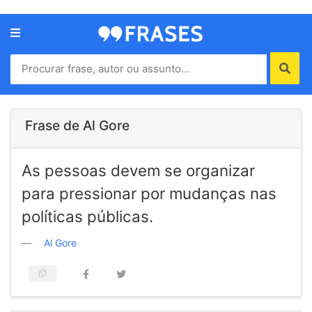
Menu
Home
Autores
Frase de Al Gore
Termos
As pessoas devem se organizar
de
uso
para pressionar por mudanças nas
Contato
políticas públicas.
Al Gore