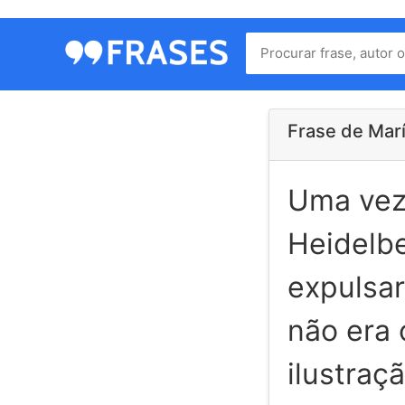
Menu
Home
Autores
Frase de Marí
Uma vez
Termos
de
Heidelb
uso
Contato
expulsar
não era
ilustraç