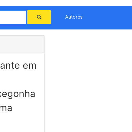
Autores
rante em
 cegonha
uma
.