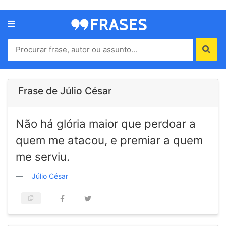
Menu
Home
Autores
Frase de Júlio César
Termos
Não há glória maior que perdoar a
de
uso
quem me atacou, e premiar a quem
Contato
me serviu.
Júlio César