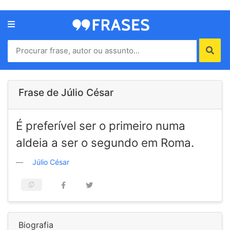
Menu
Home
Autores
Frase de Júlio César
Termos
É preferível ser o primeiro numa
de
uso
aldeia a ser o segundo em Roma.
Contato
Júlio César
Biografia