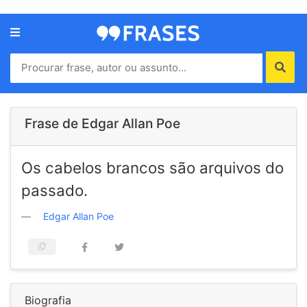
Menu
Home
Autores
Frase de Edgar Allan Poe
Termos
Os cabelos brancos são arquivos do
de
uso
passado.
Contato
Edgar Allan Poe
Biografia