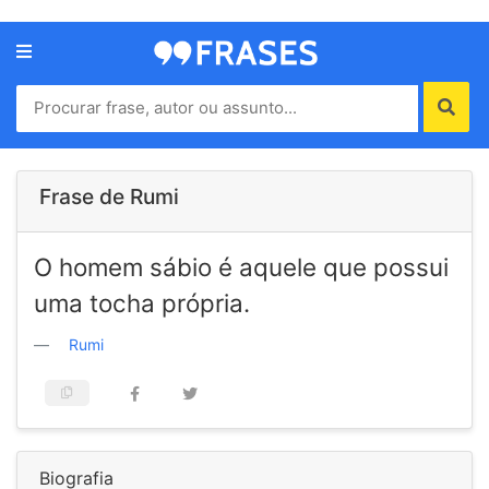
Menu
Home
Autores
Frase de Rumi
Termos
O homem sábio é aquele que possui
de
uso
uma tocha própria.
Contato
Rumi
Biografia