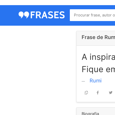
Menu
Home
Autores
Frase de Rum
A inspir
Termos
de
Fique em
uso
Contato
Rumi
Biografia