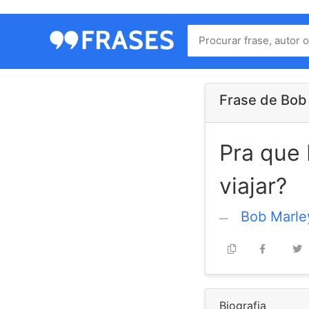
Menu
Home
Autores
Frase de Bob
Pra que 
Termos
de
viajar?
uso
Contato
Bob Marle
Biografia