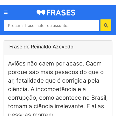
Menu
Home
Autores
Frase de Reinaldo Azevedo
Termos
Aviões não caem por acaso. Caem
de
uso
porque são mais pesados do que o
Contato
ar, fatalidade que é corrigida pela
ciência. A incompetência e a
corrupção, como acontece no Brasil,
tornam a ciência irrelevante. E aí as
pessoas morrem.