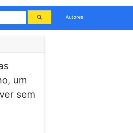
Autores
as
ho, um
iver sem