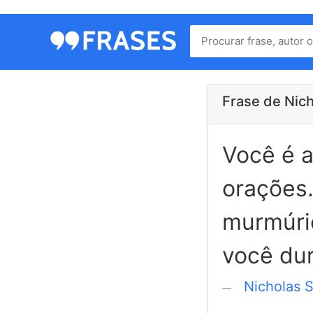
Menu
Home
Autores
Frase de Nic
Você é a
Termos
de
orações
uso
Contato
murmúrio
você dur
Nicholas 