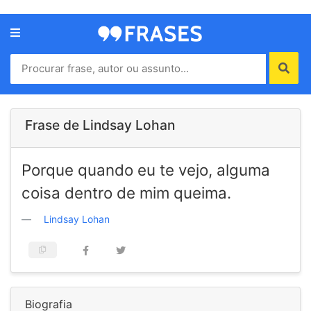
Menu
Home
Autores
Frase de Lindsay Lohan
Termos
Porque quando eu te vejo, alguma
de
uso
coisa dentro de mim queima.
Contato
Lindsay Lohan
Biografia