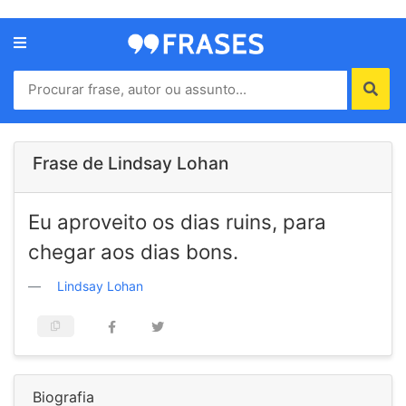
Menu
Home
Autores
Frase de Lindsay Lohan
Termos
Eu aproveito os dias ruins, para
de
uso
chegar aos dias bons.
Contato
Lindsay Lohan
Biografia