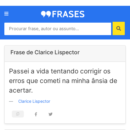
Menu
Home
Autores
Frase de Clarice Lispector
Termos
Passei a vida tentando corrigir os
de
uso
erros que cometi na minha ânsia de
Contato
acertar.
Clarice Lispector