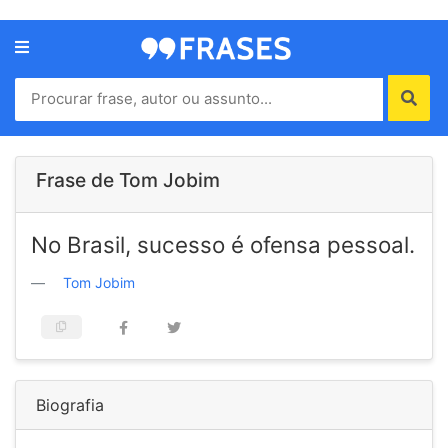
Menu
Home
Autores
Frase de Tom Jobim
Termos
No Brasil, sucesso é ofensa pessoal.
de
uso
Tom Jobim
Contato
Biografia